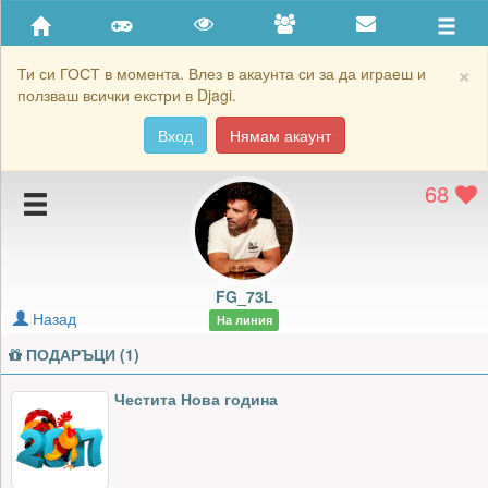
Приятели
Хронология на игри
×
Ти си ГОСТ в момента. Влез в акаунта си за да играеш и
ползваш всички екстри в Djagi.
Активност
Вход
Нямам акаунт
Постижения
68
Подаръците на FG_73L
Картичките на FG_73L
Блокирай FG_73L
FG_73L
Назад
На линия
ПОДАРЪЦИ (1)
Честита Нова година