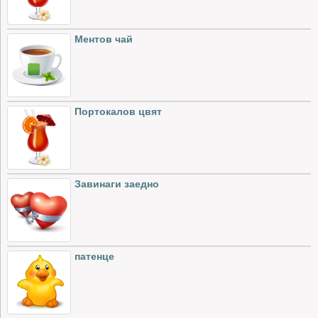
Ментов чай
Портокалов цвят
Завинаги заедно
патенце