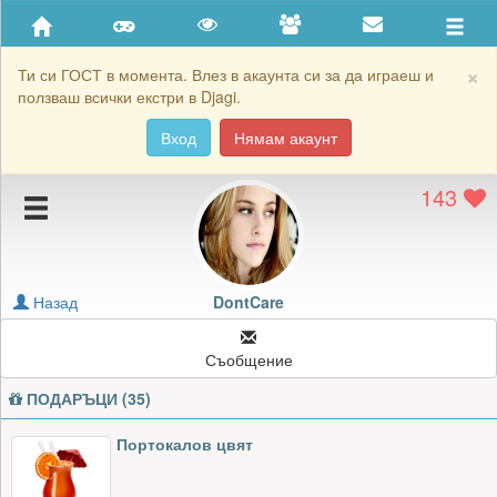
Приятели
Хронология на игри
×
Ти си ГОСТ в момента. Влез в акаунта си за да играеш и
ползваш всички екстри в Djagi.
Активност
Вход
Нямам акаунт
Постижения
143
Подаръците на DontCare
Картичките на DontCare
Блокирай DontCare
Назад
DontCare
Съобщение
ПОДАРЪЦИ (35)
Портокалов цвят