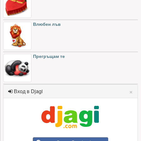
Влюбен лъв
Прегръщам те
×
Вход в Djagi