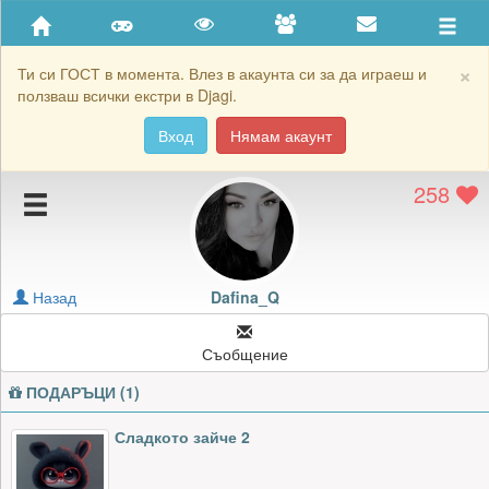
Приятели
Хронология на игри
×
Ти си ГОСТ в момента. Влез в акаунта си за да играеш и
ползваш всички екстри в Djagi.
Активност
Вход
Нямам акаунт
Постижения
258
Подаръците на Dafina_Q
Картичките на Dafina_Q
Блокирай Dafina_Q
Назад
Dafina_Q
Съобщение
ПОДАРЪЦИ (1)
Сладкото зайче 2