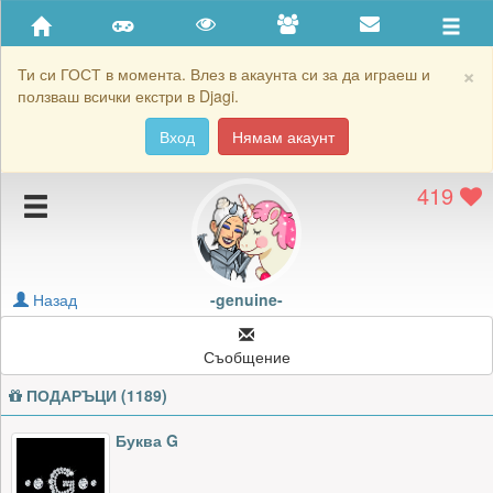
Приятели
Хронология на игри
×
Ти си ГОСТ в момента. Влез в акаунта си за да играеш и
ползваш всички екстри в Djagi.
Активност
Вход
Нямам акаунт
Постижения
419
Подаръците на -genuine-
Картичките на -genuine-
Блокирай -genuine-
Назад
-genuine-
Съобщение
ПОДАРЪЦИ (1189)
Буква G