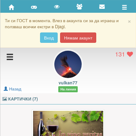
Приятели
Хронология на игри
×
Ти си ГОСТ в момента. Влез в акаунта си за да играеш и
ползваш всички екстри в Djagi.
Активност
Вход
Нямам акаунт
Постижения
131
Подаръците на vulkan77
Картичките на vulkan77
Блокирай vulkan77
vulkan77
Назад
На линия
КАРТИЧКИ (7)