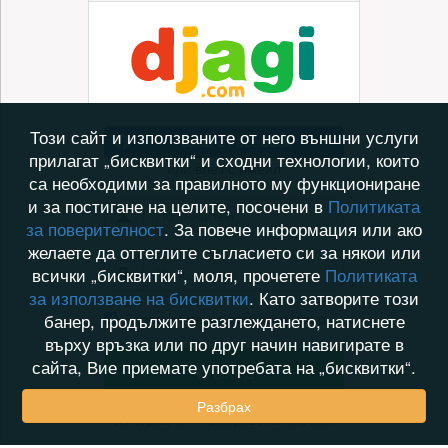
Този сайт и използваните от него външни услуги
Вход с Facebook
прилагат „бисквитки“ и сходни технологии, които
или влез с имейл
са необходими за правилното му функциониране
и за постигане на целите, посочени в
Политиката
за поверителност
. За повече информация или ако
желаете да оттеглите съгласието си за някои или
всички „бисквитки“, моля, прочетете
Политиката
за използване на бисквитки
. Като затворите този
Запомни ме на този компютър
банер, продължите разглеждането, натиснете
върху връзка или по друг начин навигирате в
сайта, Вие приемате употребата на „бисквитки“.
Вход
Разбрах
Регистрация?
Забравена парола ?