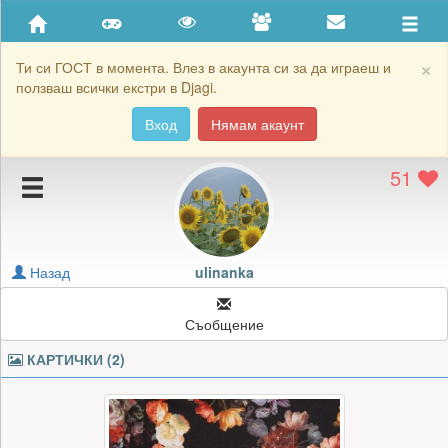
Приятели
Хронология на игри
×
Ти си ГОСТ в момента. Влез в акаунта си за да играеш и
ползваш всички екстри в Djagi.
Активност
Вход
Нямам акаунт
Постижения
51
Подаръците на ulinanka
Картичките на ulinanka
Блокирай ulinanka
Назад
ulinanka
Съобщение
КАРТИЧКИ (2)