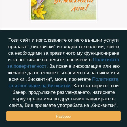
Този сайт и използваните от него външни услуги
прилагат „бисквитки“ и сходни технологии, които
са необходими за правилното му функциониране
и за постигане на целите, посочени в
Политиката
за поверителност
. За повече информация или ако
желаете да оттеглите съгласието си за някои или
всички „бисквитки“, моля, прочетете
Политиката
за използване на бисквитки
. Като затворите този
банер, продължите разглеждането, натиснете
върху връзка или по друг начин навигирате в
сайта, Вие приемате употребата на „бисквитки“.
Разбрах