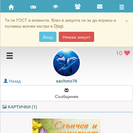
Приятели
Хронология на игри
×
Ти си ГОСТ в момента. Влез в акаунта си за да играеш и
ползваш всички екстри в Djagi.
Активност
Вход
Нямам акаунт
Постижения
10
Подаръците на sacheto76
Картичките на sacheto76
Блокирай sacheto76
Назад
sacheto76
Съобщение
КАРТИЧКИ (1)