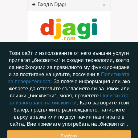
×
Вход в Djagi
Този сайт и използваните от него външни услуги
Вход с Facebook
прилагат „бисквитки“ и сходни технологии, които
или влез с имейл
са необходими за правилното му функциониране
и за постигане на целите, посочени в
Политиката
за поверителност
. За повече информация или ако
желаете да оттеглите съгласието си за някои или
всички „бисквитки“, моля, прочетете
Политиката
за използване на бисквитки
. Като затворите този
Запомни ме на този компютър
банер, продължите разглеждането, натиснете
върху връзка или по друг начин навигирате в
сайта, Вие приемате употребата на „бисквитки“.
Вход
Разбрах