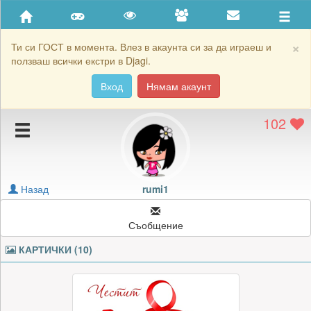
Приятели
Хронология на игри
×
Ти си ГОСТ в момента. Влез в акаунта си за да играеш и
ползваш всички екстри в Djagi.
Активност
Вход
Нямам акаунт
Постижения
102
Подаръците на rumi1
Картичките на rumi1
Блокирай rumi1
Назад
rumi1
Съобщение
КАРТИЧКИ (10)