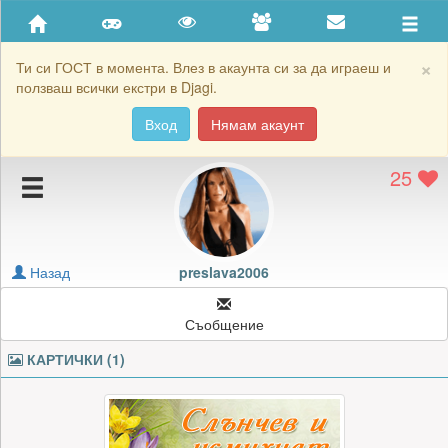
Приятели
Хронология на игри
×
Ти си ГОСТ в момента. Влез в акаунта си за да играеш и
ползваш всички екстри в Djagi.
Активност
Вход
Нямам акаунт
Постижения
25
Подаръците на preslava2006
Картичките на preslava2006
Блокирай preslava2006
Назад
preslava2006
Съобщение
КАРТИЧКИ (1)