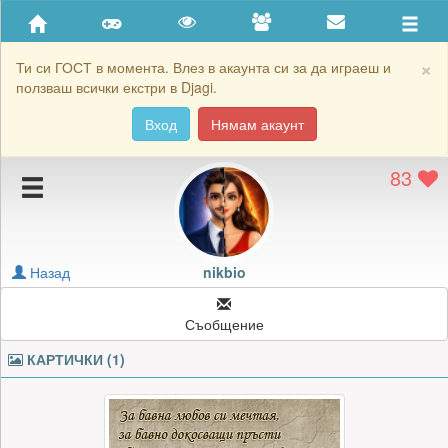
Приятели
Хронология на игри
×
Ти си ГОСТ в момента. Влез в акаунта си за да играеш и
ползваш всички екстри в Djagi.
Активност
Вход
Нямам акаунт
Постижения
83
Подаръците на nikbio
Картичките на nikbio
Блокирай nikbio
Назад
nikbio
Съобщение
КАРТИЧКИ (1)