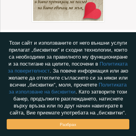
Този сайт и използваните от него външни услуги
прилагат „бисквитки“ и сходни технологии, които
са необходими за правилното му функциониране
и за постигане на целите, посочени в
Политиката
за поверителност
. За повече информация или ако
желаете да оттеглите съгласието си за някои или
всички „бисквитки“, моля, прочетете
Политиката
за използване на бисквитки
. Като затворите този
банер, продължите разглеждането, натиснете
върху връзка или по друг начин навигирате в
сайта, Вие приемате употребата на „бисквитки“.
Разбрах