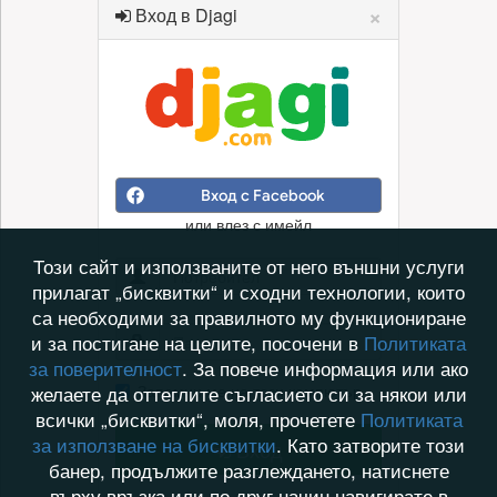
×
Вход в Djagi
Вход с Facebook
или влез с имейл
Този сайт и използваните от него външни услуги
прилагат „бисквитки“ и сходни технологии, които
са необходими за правилното му функциониране
и за постигане на целите, посочени в
Политиката
за поверителност
. За повече информация или ако
Запомни ме на този компютър
желаете да оттеглите съгласието си за някои или
всички „бисквитки“, моля, прочетете
Политиката
за използване на бисквитки
. Като затворите този
Вход
банер, продължите разглеждането, натиснете
върху връзка или по друг начин навигирате в