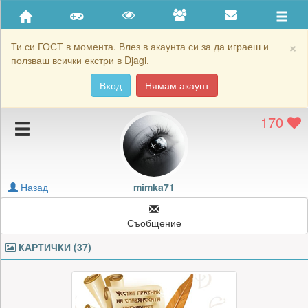
Приятели
Хронология на игри
×
Ти си ГОСТ в момента. Влез в акаунта си за да играеш и
ползваш всички екстри в Djagi.
Активност
Вход
Нямам акаунт
Постижения
170
Подаръците на mimka71
Картичките на mimka71
Блокирай mimka71
Назад
mimka71
Съобщение
КАРТИЧКИ (37)