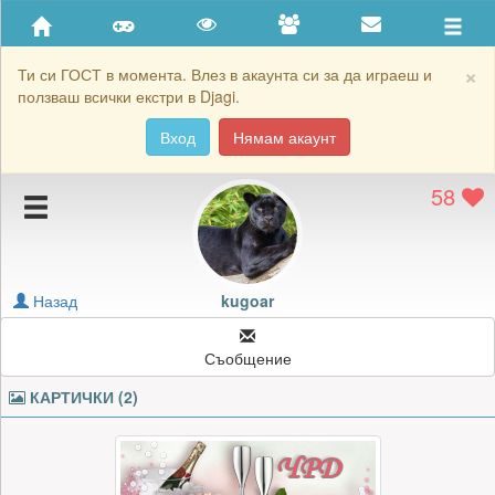
Приятели
Хронология на игри
×
Ти си ГОСТ в момента. Влез в акаунта си за да играеш и
ползваш всички екстри в Djagi.
Активност
Вход
Нямам акаунт
Постижения
58
Подаръците на kugoar
Картичките на kugoar
Блокирай kugoar
Назад
kugoar
Съобщение
КАРТИЧКИ (2)