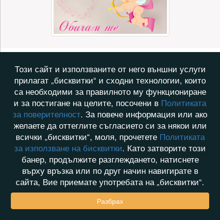
Този сайт и използваните от него външни услуги
прилагат „бисквитки“ и сходни технологии, които
са необходими за правилното му функциониране
и за постигане на целите, посочени в
Политиката
за поверителност
. За повече информация или ако
желаете да оттеглите съгласието си за някои или
всички „бисквитки“, моля, прочетете
Политиката
за използване на бисквитки
. Като затворите този
банер, продължите разглеждането, натиснете
върху връзка или по друг начин навигирате в
сайта, Вие приемате употребата на „бисквитки“.
Разбрах