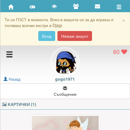
Приятели
Хронология на игри
×
Ти си ГОСТ в момента. Влез в акаунта си за да играеш и
ползваш всички екстри в Djagi.
Активност
Вход
Нямам акаунт
Постижения
60
Подаръците на gogo1971
Картичките на gogo1971
Блокирай gogo1971
Назад
gogo1971
Съобщение
КАРТИЧКИ (1)