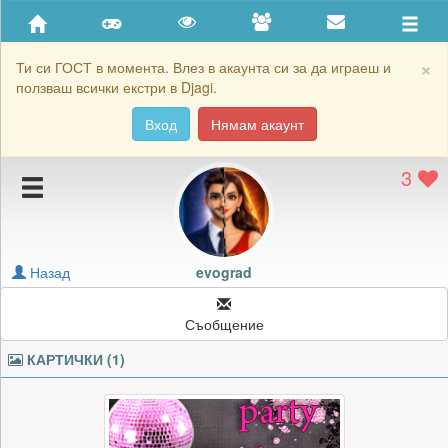
Приятели
Хронология на игри
×
Ти си ГОСТ в момента. Влез в акаунта си за да играеш и
ползваш всички екстри в Djagi.
Активност
Вход
Нямам акаунт
Постижения
3
Подаръците на evograd
Картичките на evograd
Блокирай evograd
Назад
evograd
Съобщение
КАРТИЧКИ (1)