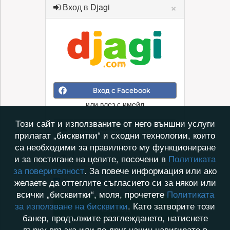
×
Вход в Djagi
Вход с Facebook
или влез с имейл
Този сайт и използваните от него външни услуги
прилагат „бисквитки“ и сходни технологии, които
са необходими за правилното му функциониране
и за постигане на целите, посочени в
Политиката
за поверителност
. За повече информация или ако
Запомни ме на този компютър
желаете да оттеглите съгласието си за някои или
всички „бисквитки“, моля, прочетете
Политиката
за използване на бисквитки
. Като затворите този
Вход
банер, продължите разглеждането, натиснете
върху връзка или по друг начин навигирате в