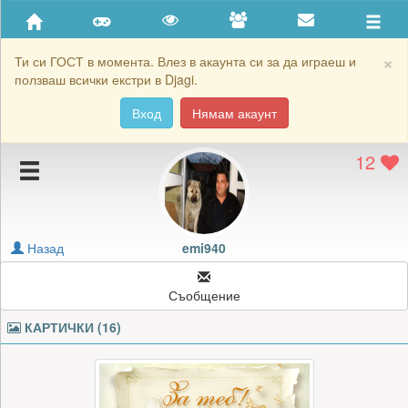
Приятели
Хронология на игри
×
Ти си ГОСТ в момента. Влез в акаунта си за да играеш и
ползваш всички екстри в Djagi.
Активност
Вход
Нямам акаунт
Постижения
12
Подаръците на emi940
Картичките на emi940
Блокирай emi940
Назад
emi940
Съобщение
КАРТИЧКИ (16)