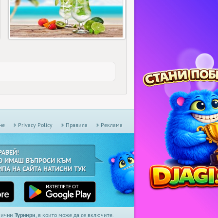
не
Privacy Policy
Правила
Реклама
РАВЕЙ!
О ИМАШ ВЪПРОСИ КЪМ
ИПА НА САЙТА НАТИСНИ ТУК
дмични
Турнири
, в които може да се включите.