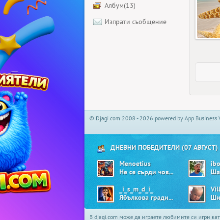
Албум(13)
Изпрати съобщение
© Djagi.com 2008 - 2026 powered by App Business 
ДНЕВНИ ПОБЕДИТЕЛИ (07 АВГУСТ)
Menoetius
ib
Не се сърди човече
Ша
_i_s_m_d_i_
Vil
Ябълкова градина
Ши
В djagi.com може да играете любимите си игри ка