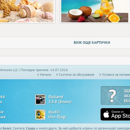
ВИЖ ОЩЕ КАРТИЧКИ
Ventures LLC | Последна промяна: 14.07.2026
Начало
Системa за обслужване
Условия за ползва
ЗД
АК
o64
Oukland
ЕК
х
3.5.8 (блато)
lie
djudiii
ше
Uno Djagi
то
Белот
, Сантасе,
Свара
и много други. За най-добрите играчи се организират ежесе