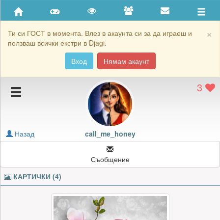
Приятели
Хронология на игри
×
Ти си ГОСТ в момента. Влез в акаунта си за да играеш и
ползваш всички екстри в Djagi.
Активност
Вход
Нямам акаунт
Постижения
3
Подаръците на call_me_honey
Картичките на call_me_honey
Блокирай call_me_honey
Назад
call_me_honey
Съобщение
КАРТИЧКИ (4)