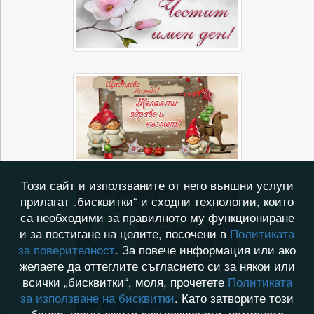
Този сайт и използваните от него външни услуги
прилагат „бисквитки“ и сходни технологии, които
са необходими за правилното му функциониране
и за постигане на целите, посочени в
Политиката
за поверителност
. За повече информация или ако
желаете да оттеглите съгласието си за някои или
всички „бисквитки“, моля, прочетете
Политиката
за използване на бисквитки
. Като затворите този
банер, продължите разглеждането, натиснете