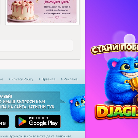
не
Privacy Policy
Правила
Реклама
РАВЕЙ!
О ИМАШ ВЪПРОСИ КЪМ
ИПА НА САЙТА НАТИСНИ ТУК
дмични
Турнири
, в които може да се включите.