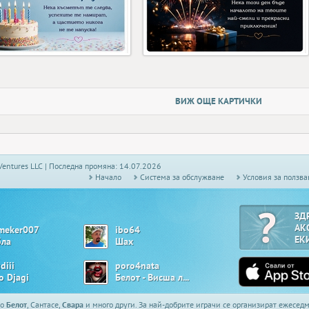
ВИЖ ОЩЕ КАРТИЧКИ
Ventures LLC | Последна промяна: 14.07.2026
Начало
Системa за обслужване
Условия за ползва
ЗД
АК
meker007
ibo64
ЕК
бла
Шах
diii
poro4nata
o Djagi
Белот - Висша лига
то
Белот
, Сантасе,
Свара
и много други. За най-добрите играчи се организират ежесе