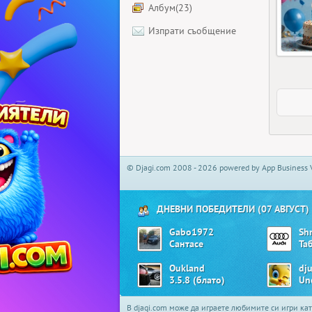
Албум(23)
Изпрати съобщение
© Djagi.com 2008 - 2026 powered by App Business 
ДНЕВНИ ПОБЕДИТЕЛИ (07 АВГУСТ)
Gabo1972
Sh
Сантасе
Та
Oukland
dju
3.5.8 (блато)
Un
В djagi.com може да играете любимите си игри ка