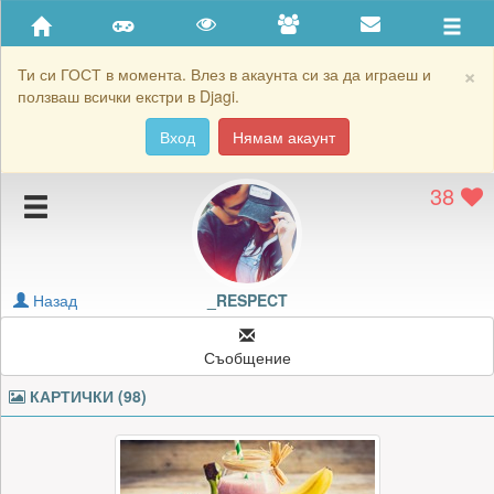
Приятели
Хронология на игри
×
Ти си ГОСТ в момента. Влез в акаунта си за да играеш и
ползваш всички екстри в Djagi.
Активност
Вход
Нямам акаунт
Постижения
38
Подаръците на _RESPECT
Картичките на _RESPECT
Блокирай _RESPECT
Назад
_RESPECT
Съобщение
КАРТИЧКИ (98)