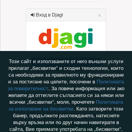
×
Вход в Djagi
Този сайт и използваните от него външни услуги
Вход с Facebook
прилагат „бисквитки“ и сходни технологии, които
или влез с имейл
са необходими за правилното му функциониране
и за постигане на целите, посочени в
Политиката
за поверителност
. За повече информация или ако
желаете да оттеглите съгласието си за някои или
всички „бисквитки“, моля, прочетете
Политиката
за използване на бисквитки
. Като затворите този
Запомни ме на този компютър
банер, продължите разглеждането, натиснете
върху връзка или по друг начин навигирате в
сайта, Вие приемате употребата на „бисквитки“.
Вход