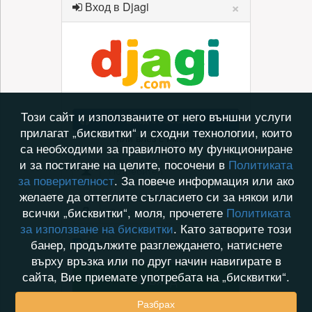
×
Вход в Djagi
Този сайт и използваните от него външни услуги
Вход с Facebook
прилагат „бисквитки“ и сходни технологии, които
или влез с имейл
са необходими за правилното му функциониране
и за постигане на целите, посочени в
Политиката
за поверителност
. За повече информация или ако
желаете да оттеглите съгласието си за някои или
всички „бисквитки“, моля, прочетете
Политиката
за използване на бисквитки
. Като затворите този
Запомни ме на този компютър
банер, продължите разглеждането, натиснете
върху връзка или по друг начин навигирате в
сайта, Вие приемате употребата на „бисквитки“.
Вход
Разбрах