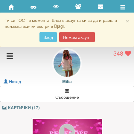
Приятели
Хронология на игри
×
Ти си ГОСТ в момента. Влез в акаунта си за да играеш и
ползваш всички екстри в Djagi.
Активност
Вход
Нямам акаунт
Постижения
348
Подаръците на _Milia_
Картичките на _Milia_
Блокирай _Milia_
Назад
_Milia_
Съобщение
КАРТИЧКИ (17)