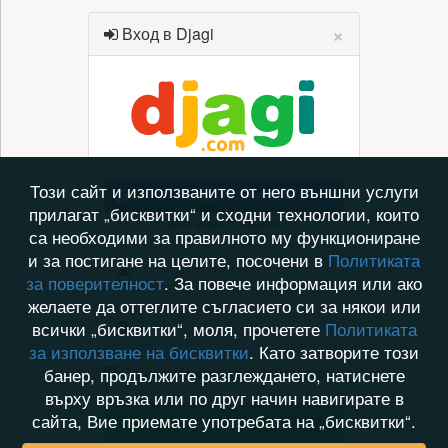
×
Вход в Djagi
Този сайт и използваните от него външни услуги
Вход с Facebook
прилагат „бисквитки“ и сходни технологии, които
или влез с имейл
са необходими за правилното му функциониране
и за постигане на целите, посочени в
Политиката
за поверителност
. За повече информация или ако
желаете да оттеглите съгласието си за някои или
всички „бисквитки“, моля, прочетете
Политиката
за използване на бисквитки
. Като затворите този
Запомни ме на този компютър
банер, продължите разглеждането, натиснете
върху връзка или по друг начин навигирате в
сайта, Вие приемате употребата на „бисквитки“.
Вход