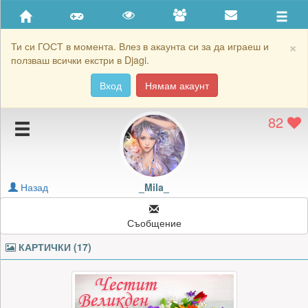
Приятели
Хронология на игри
×
Ти си ГОСТ в момента. Влез в акаунта си за да играеш и
ползваш всички екстри в Djagi.
Активност
Вход
Нямам акаунт
Постижения
82
Подаръците на _Mila_
Картичките на _Mila_
Блокирай _Mila_
Назад
_Mila_
Съобщение
КАРТИЧКИ (17)