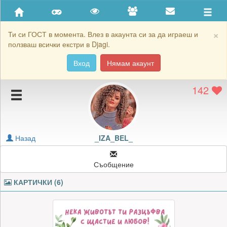
Приятели
Хронология на игри
×
Ти си ГОСТ в момента. Влез в акаунта си за да играеш и
ползваш всички екстри в Djagi.
Активност
Вход
Нямам акаунт
Постижения
142
Подаръците на _IZA_BEL_
Картичките на _IZA_BEL_
Блокирай _IZA_BEL_
Назад
_IZA_BEL_
Съобщение
КАРТИЧКИ (6)