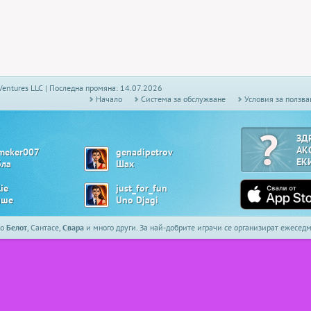
Ventures LLC | Последна промяна: 14.07.2026
Начало
Системa за обслужване
Условия за ползва
ЗД
АК
meker007
genadipetrov
ЕК
бла
Шах
lie
just_for_fun
ше
Uno Djagi
то
Белот
, Сантасе,
Свара
и много други. За най-добрите играчи се организират ежесе