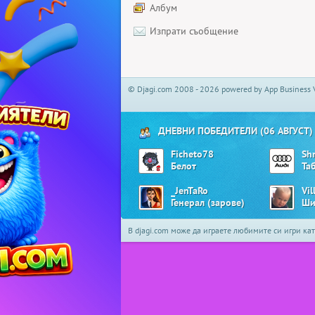
Албум
Изпрати съобщение
© Djagi.com 2008 - 2026 powered by App Business 
ДНЕВНИ ПОБЕДИТЕЛИ (06 АВГУСТ)
Ficheto78
Sh
Белот
Та
_JenTaRo
Vil
Генерал (зарове)
Ши
В djagi.com може да играете любимите си игри ка