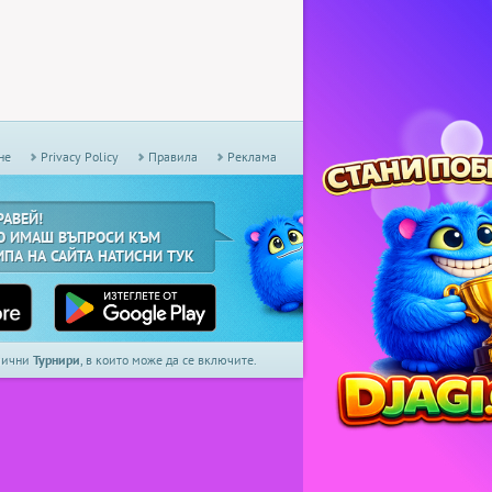
не
Privacy Policy
Правила
Реклама
РАВЕЙ!
О ИМАШ ВЪПРОСИ КЪМ
ИПА НА САЙТА НАТИСНИ ТУК
дмични
Турнири
, в които може да се включите.