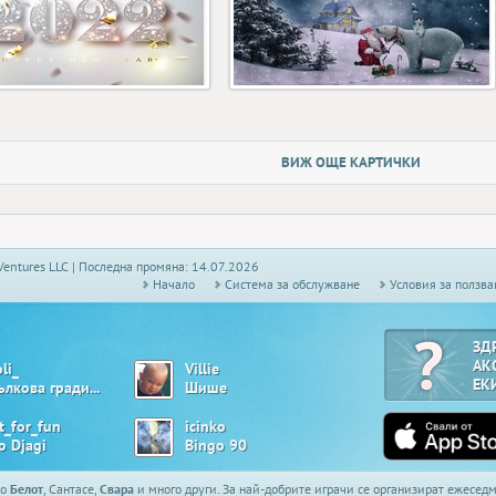
ВИЖ ОЩЕ КАРТИЧКИ
Ventures LLC | Последна промяна: 14.07.2026
Начало
Системa за обслужване
Условия за ползва
ЗД
АК
li_
Villie
ЕК
Ябълкова градина
Шише
t_for_fun
icinko
o Djagi
Bingo 90
то
Белот
, Сантасе,
Свара
и много други. За най-добрите играчи се организират ежесе