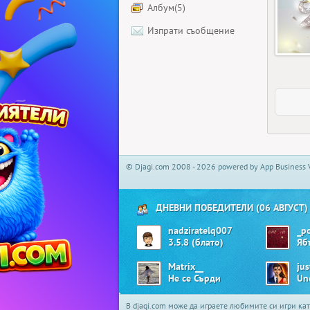
Албум(5)
Изпрати съобщение
© Djagi.com 2008 - 2026 powered by App Business 
ДНЕВНИ ПОБЕДИТЕЛИ (06 АВГУСТ)
nadziratelq007
_po
3.5.8 (блато)
Matrix__
jus
Не се Сърди
Un
В djagi.com може да играете любимите си игри ка