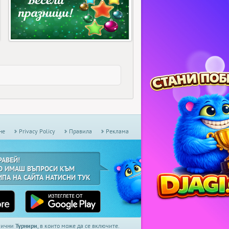
не
Privacy Policy
Правила
Реклама
РАВЕЙ!
О ИМАШ ВЪПРОСИ КЪМ
ИПА НА САЙТА НАТИСНИ ТУК
дмични
Турнири
, в които може да се включите.