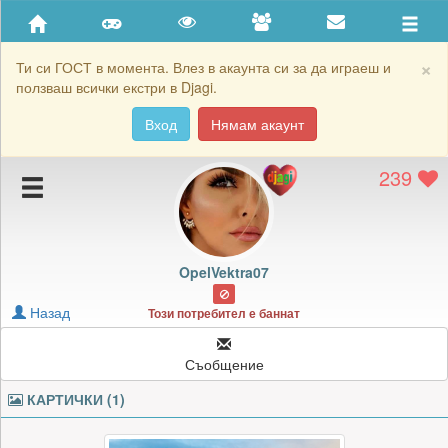
Приятели
Хронология на игри
×
Ти си ГОСТ в момента. Влез в акаунта си за да играеш и
ползваш всички екстри в Djagi.
Активност
Вход
Нямам акаунт
Постижения
239
Подаръците на OpelVektra07
Картичките на OpelVektra07
Блокирай OpelVektra07
OpelVektra07
Назад
Този потребител е баннат
Съобщение
КАРТИЧКИ (1)