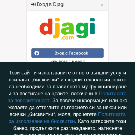
×
Вход в Djagi
Вход с Facebook
или влез с имейл
Този сайт и използваните от него външни услуги
прилагат „бисквитки“ и сходни технологии, които
са необходими за правилното му функциониране
и за постигане на целите, посочени в
Политиката
за поверителност
. За повече информация или ако
Запомни ме на този компютър
желаете да оттеглите съгласието си за някои или
всички „бисквитки“, моля, прочетете
Политиката
за използване на бисквитки
. Като затворите този
Вход
банер, продължите разглеждането, натиснете
върху връзка или по друг начин навигирате в