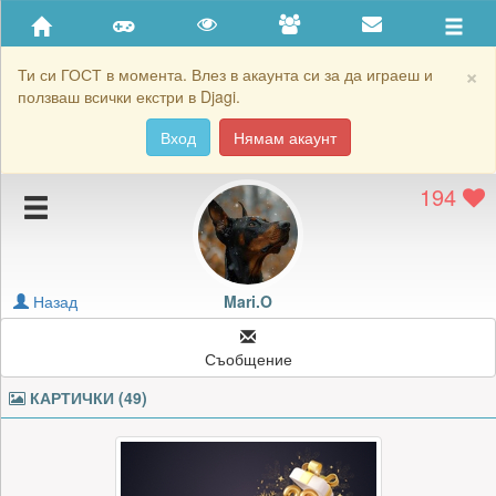
Приятели
Хронология на игри
×
Ти си ГОСТ в момента. Влез в акаунта си за да играеш и
ползваш всички екстри в Djagi.
Активност
Вход
Нямам акаунт
Постижения
194
Подаръците на Mari.O
Картичките на Mari.O
Блокирай Mari.O
Назад
Mari.O
Съобщение
КАРТИЧКИ (49)