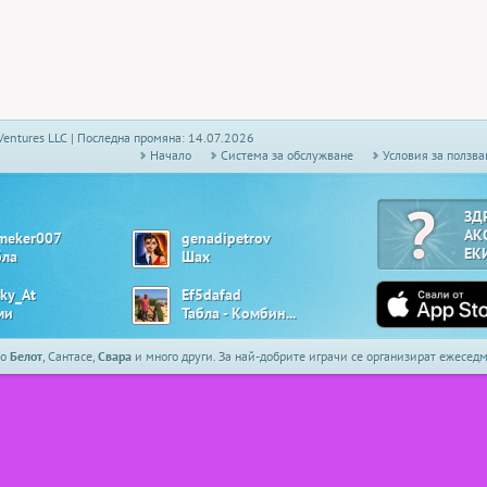
Ventures LLC | Последна промяна: 14.07.2026
Начало
Системa за обслужване
Условия за ползва
ЗД
АК
meker007
genadipetrov
ЕК
бла
Шах
cky_At
Ef5dafad
ми
Табла - Комбинирана
то
Белот
, Сантасе,
Свара
и много други. За най-добрите играчи се организират ежесе