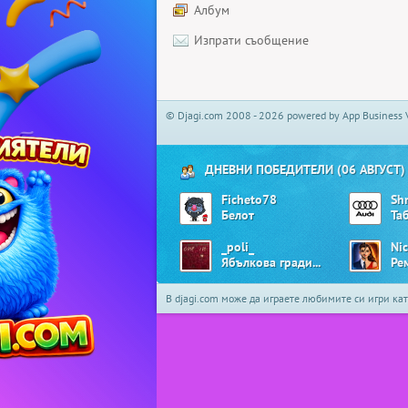
Албум
Изпрати съобщение
© Djagi.com 2008 - 2026 powered by App Business 
ДНЕВНИ ПОБЕДИТЕЛИ (06 АВГУСТ)
Ficheto78
Sh
Белот
Та
_poli_
Ni
Ябълкова градина
Ре
В djagi.com може да играете любимите си игри ка