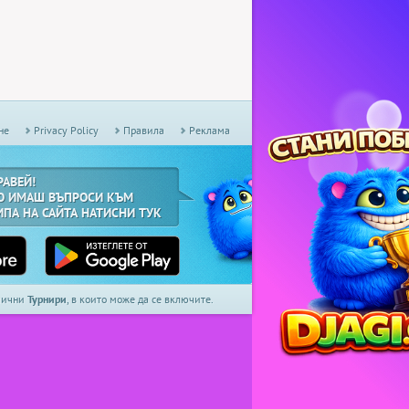
не
Privacy Policy
Правила
Реклама
РАВЕЙ!
О ИМАШ ВЪПРОСИ КЪМ
ИПА НА САЙТА НАТИСНИ ТУК
дмични
Турнири
, в които може да се включите.