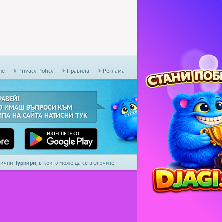
не
Privacy Policy
Правила
Реклама
РАВЕЙ!
О ИМАШ ВЪПРОСИ КЪМ
ИПА НА САЙТА НАТИСНИ ТУК
дмични
Турнири
, в които може да се включите.