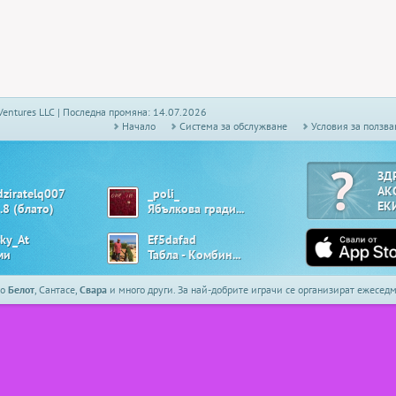
Ventures LLC | Последна промяна: 14.07.2026
Начало
Системa за обслужване
Условия за ползва
ЗД
АК
dziratelq007
_poli_
ЕК
.8 (блато)
Ябълкова градина
cky_At
Ef5dafad
ми
Табла - Комбинирана
то
Белот
, Сантасе,
Свара
и много други. За най-добрите играчи се организират ежесе