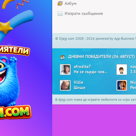
Албум
Изпрати съобщение
© Djagi.com 2008 - 2026 powered by App Business 
ДНЕВНИ ПОБЕДИТЕЛИ (06 АВГУСТ)
afrodita7
na
Не се сърди човече
3.5
Villie
Ni
Шише
Ре
В djagi.com може да играете любимите си игри ка