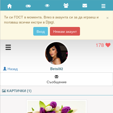
Приятели
Хронология на игри
×
Ти си ГОСТ в момента. Влез в акаунта си за да играеш и
ползваш всички екстри в Djagi.
Активност
Вход
Нямам акаунт
Постижения
178
Подаръците на Betsi92
Картичките на Betsi92
Блокирай Betsi92
Назад
Betsi92
Съобщение
КАРТИЧКИ (1)