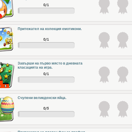
0/1
Притежател на колекция емотикони.
0/1
Завърши на първо място в дневната
класацията на игра.
0/1
Счупени великденски яйца.
0/5