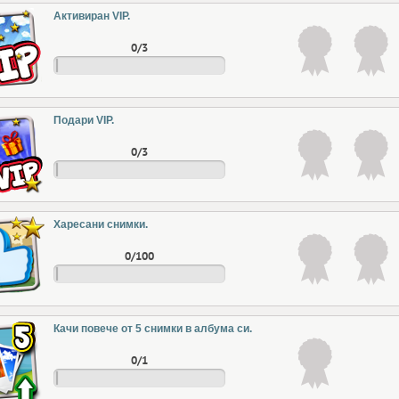
Активиран VIP.
0/3
Подари VIP.
0/3
Харесани снимки.
0/100
Качи повече от 5 снимки в албума си.
0/1