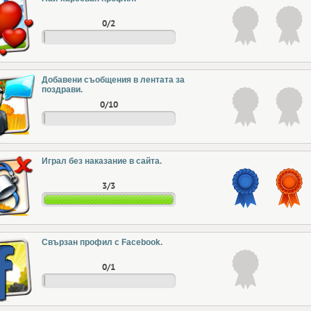
0/2
Добавени съобщения в лентата за
поздрави.
0/10
Играл без наказание в сайта.
3/3
Свързан профил с Facebook.
0/1