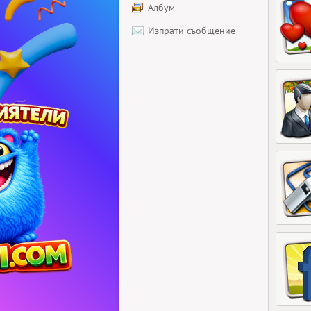
Албум
Изпрати съобщение