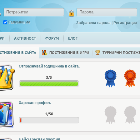
Запомни ме
Забравена парола
|
Регистрация
РИ
АКТИВНОСТ
ФОРУМ
БЛОГ
СТИЖЕНИЯ В САЙТА
ПОСТИЖЕНИЯ В ИГРИ
ТУРНИРНИ ПОСТИЖ
Отпразнувай годишнина в сайта.
3/3
Харесан профил.
1/50
Най-харесван профил.