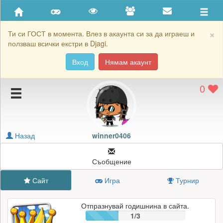
Приятели
Хронология на игри
×
Ти си ГОСТ в момента. Влез в акаунта си за да играеш и
ползваш всички екстри в Djagi.
Активност
Вход
Нямам акаунт
Постижения
0
Подаръците на winner0406
Картичките на winner0406
Блокирай winner0406
Назад
winner0406
Съобщение
Сайт
Игра
Турнир
Отпразнувай годишнина в сайта.
1/3