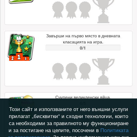
Завърши на първо място в дневната
класацията на игра.
0/1
Счупени великденски яйца.
0/5
Този сайт и използваните от него външни услуги
прилагат „бисквитки“ и сходни технологии, които
са необходими за правилното му функциониране
и за постигане на целите, посочени в
Политиката
за поверителност
. За повече информация или ако