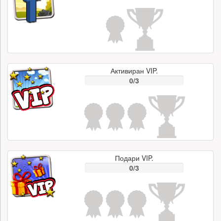
Активиран VIP.
0/3
Подари VIP.
0/3