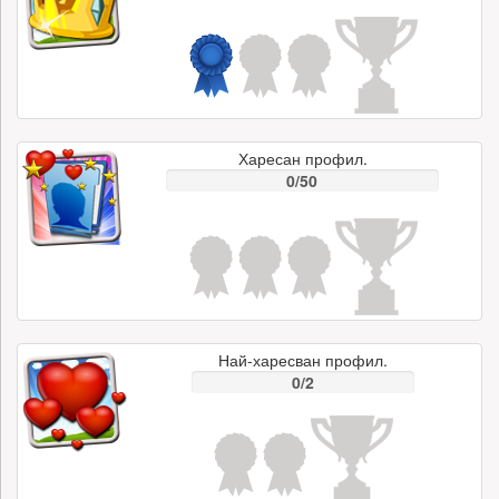
Харесан профил.
0/50
Най-харесван профил.
0/2