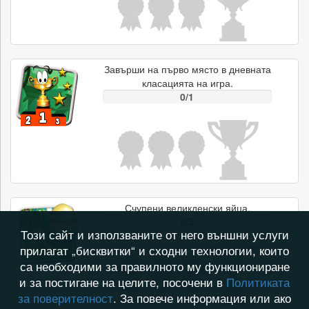
Завърши на първо място в дневната
класацията на игра.
0/1
Счупени великденски яйца.
0/5
Този сайт и използваните от него външни услуги
прилагат „бисквитки“ и сходни технологии, които
са необходими за правилното му функциониране
и за постигане на целите, посочени в
Политиката
за поверителност
. За повече информация или ако