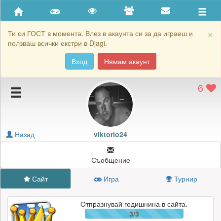
Приятели
Хронология на игри
×
Ти си ГОСТ в момента. Влез в акаунта си за да играеш и
ползваш всички екстри в Djagi.
Активност
Вход
Нямам акаунт
Постижения
6
Подаръците на viktorio24
Картичките на viktorio24
Блокирай viktorio24
Назад
viktorio24
Съобщение
Сайт
Игра
Турнир
Отпразнувай годишнина в сайта.
3/3