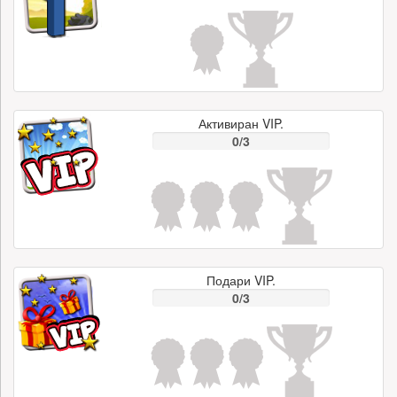
Активиран VIP.
0/3
Подари VIP.
0/3