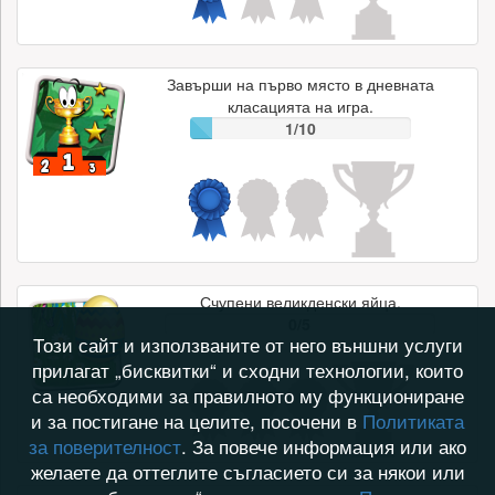
Завърши на първо място в дневната
класацията на игра.
1/10
Счупени великденски яйца.
0/5
Този сайт и използваните от него външни услуги
прилагат „бисквитки“ и сходни технологии, които
са необходими за правилното му функциониране
и за постигане на целите, посочени в
Политиката
за поверителност
. За повече информация или ако
желаете да оттеглите съгласието си за някои или