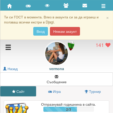
Приятели
Хронология на игри
×
Ти си ГОСТ в момента. Влез в акаунта си за да играеш и
ползваш всички екстри в Djagi.
Активност
Вход
Нямам акаунт
Постижения
141
Подаръците на vermona
Картичките на vermona
Блокирай vermona
Назад
vermona
Съобщение
Сайт
Игра
Турнир
Отпразнувай годишнина в сайта.
2/3