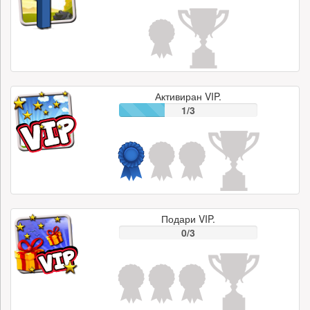
Активиран VIP.
1/3
Подари VIP.
0/3