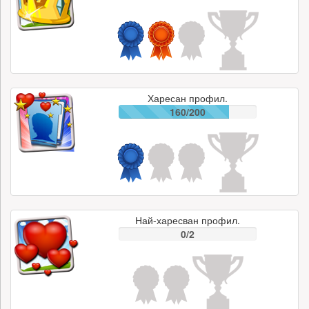
Харесан профил.
160/200
Най-харесван профил.
0/2