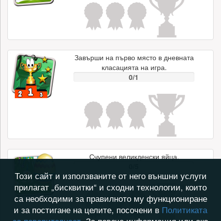
Завърши на първо място в дневната
класацията на игра.
0/1
Счупени великденски яйца.
0/5
Този сайт и използваните от него външни услуги
прилагат „бисквитки“ и сходни технологии, които
са необходими за правилното му функциониране
и за постигане на целите, посочени в
Политиката
за поверителност
. За повече информация или ако