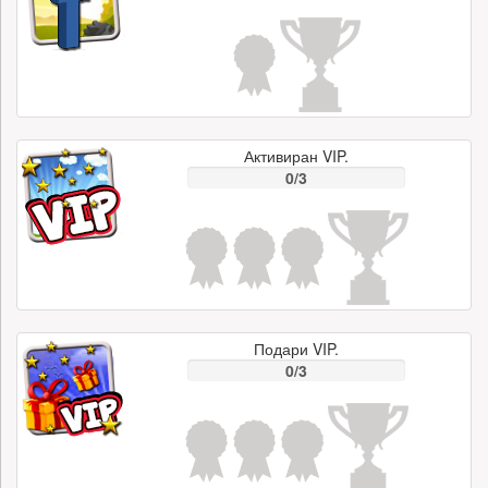
Активиран VIP.
0/3
Подари VIP.
0/3