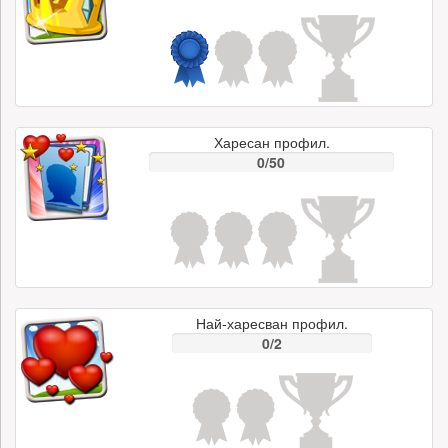
Харесан профил.
0/50
Най-харесван профил.
0/2