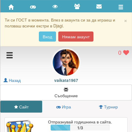
Приятели
Хронология на игри
×
Ти си ГОСТ в момента. Влез в акаунта си за да играеш и
ползваш всички екстри в Djagi.
Активност
Вход
Нямам акаунт
Постижения
0
Подаръците на vaikata1967
Картичките на vaikata1967
Блокирай vaikata1967
Назад
vaikata1967
Съобщение
Сайт
Игра
Турнир
Отпразнувай годишнина в сайта.
1/3