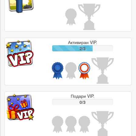
Активиран VIP.
2/3
Подари VIP.
0/3