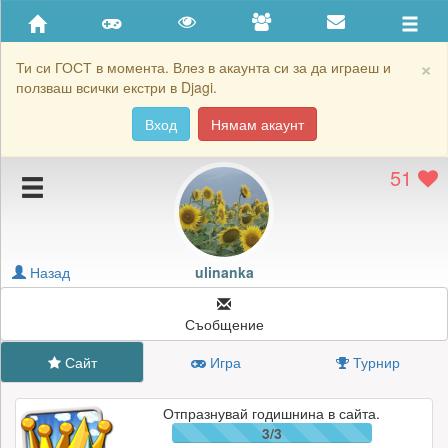
Приятели
Хронология на игри
×
Ти си ГОСТ в момента. Влез в акаунта си за да играеш и
ползваш всички екстри в Djagi.
Активност
Вход
Нямам акаунт
Постижения
51
Подаръците на ulinanka
Картичките на ulinanka
Блокирай ulinanka
Назад
ulinanka
Съобщение
Сайт
Игра
Турнир
Отпразнувай годишнина в сайта.
3/3