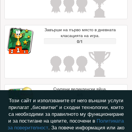
Завърши на първо място в дневната
класацията на игра.
0/1
Счупени великденски яйца.
0/5
Този сайт и използваните от него външни услуги
прилагат „бисквитки“ и сходни технологии, които
са необходими за правилното му функциониране
и за постигане на целите, посочени в
Политиката
за поверителност
. За повече информация или ако