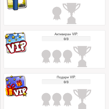
Активиран VIP.
0/3
Подари VIP.
0/3