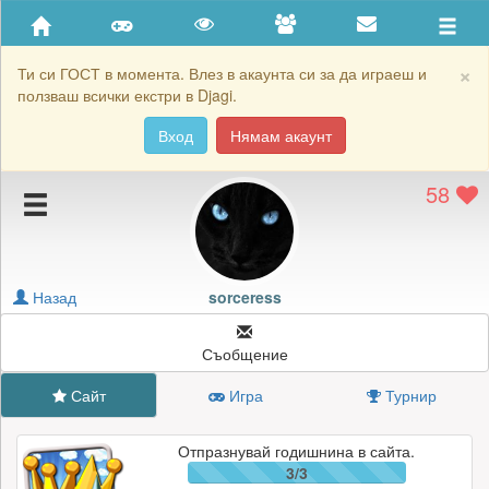
Приятели
Хронология на игри
×
Ти си ГОСТ в момента. Влез в акаунта си за да играеш и
ползваш всички екстри в Djagi.
Активност
Вход
Нямам акаунт
Постижения
58
Подаръците на sorceress
Картичките на sorceress
Блокирай sorceress
Назад
sorceress
Съобщение
Сайт
Игра
Турнир
Отпразнувай годишнина в сайта.
3/3