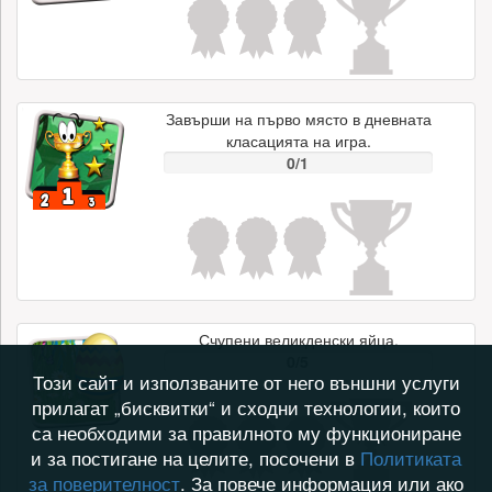
Завърши на първо място в дневната
класацията на игра.
0/1
Счупени великденски яйца.
0/5
Този сайт и използваните от него външни услуги
прилагат „бисквитки“ и сходни технологии, които
са необходими за правилното му функциониране
и за постигане на целите, посочени в
Политиката
за поверителност
. За повече информация или ако