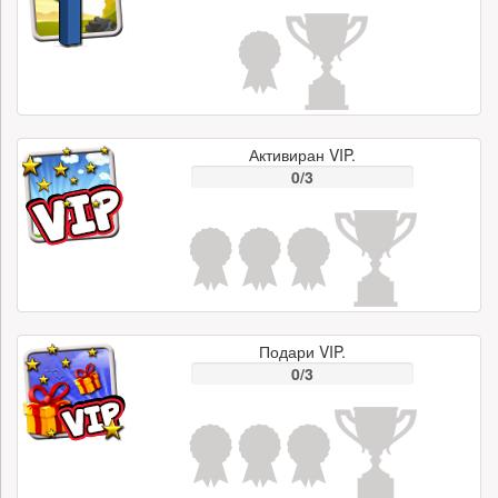
Активиран VIP.
0/3
Подари VIP.
0/3