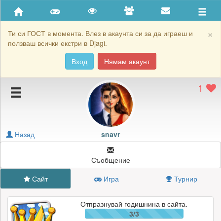
Приятели
Хронология на игри
×
Ти си ГОСТ в момента. Влез в акаунта си за да играеш и
ползваш всички екстри в Djagi.
Активност
Вход
Нямам акаунт
Постижения
1
Подаръците на snavr
Картичките на snavr
Блокирай snavr
Назад
snavr
Съобщение
Сайт
Игра
Турнир
Отпразнувай годишнина в сайта.
3/3