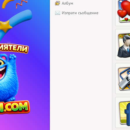
Албум
Изпрати съобщение