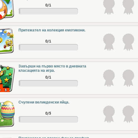
0/1
Притежател на колекция емотикони.
0/1
Завърши на първо място в дневната
класацията на игра.
0/1
Счупени великденски яйца.
0/5