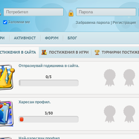
Запомни ме
Забравена парола
|
Регистрация
РИ
АКТИВНОСТ
ФОРУМ
БЛОГ
СТИЖЕНИЯ В САЙТА
ПОСТИЖЕНИЯ В ИГРИ
ТУРНИРНИ ПОСТИЖ
Отпразнувай годишнина в сайта.
0/3
Харесан профил.
3/50
Най-харесван профил.