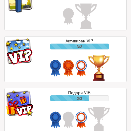
Активиран VIP.
3/3
Подари VIP.
2/3