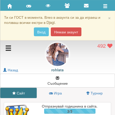
Приятели
Хронология на игри
×
Ти си ГОСТ в момента. Влез в акаунта си за да играеш и
ползваш всички екстри в Djagi.
Активност
Вход
Нямам акаунт
Постижения
492
Подаръците на rohlata
Картичките на rohlata
Блокирай rohlata
Назад
rohlata
Съобщение
Сайт
Игра
Турнир
Отпразнувай годишнина в сайта.
3/3