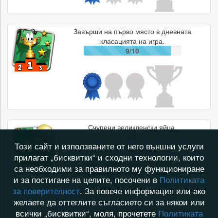
Завърши на първо място в дневната
класацията на игра.
9/10
Счупени великденски яйца.
0/5
Този сайт и използваните от него външни услуги
прилагат „бисквитки“ и сходни технологии, които
са необходими за правилното му функциониране
и за постигане на целите, посочени в
Политиката
за поверителност
. За повече информация или ако
желаете да оттеглите съгласието си за някои или
всички „бисквитки“, моля, прочетете
Политиката
Притежател на платен фон за профил.