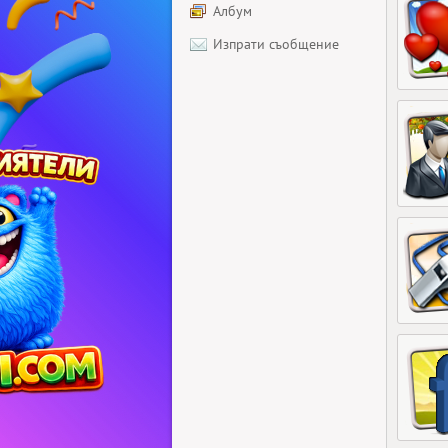
Албум
Изпрати съобщение