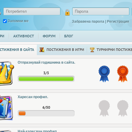
Запомни ме
Забравена парола
|
Регистрация
РИ
АКТИВНОСТ
ФОРУМ
БЛОГ
СТИЖЕНИЯ В САЙТА
ПОСТИЖЕНИЯ В ИГРИ
ТУРНИРНИ ПОСТИЖ
Отпразнувай годишнина в сайта.
3/3
Харесан профил.
6/50
Най-харесван профил.