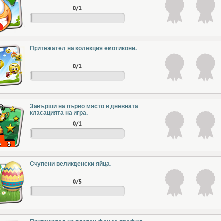
0/1
Притежател на колекция емотикони.
0/1
Завърши на първо място в дневната
класацията на игра.
0/1
Счупени великденски яйца.
0/5