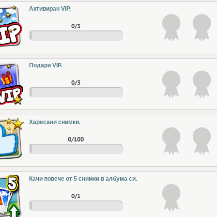
Активиран VIP.
0/3
Подари VIP.
0/3
Харесани снимки.
0/100
Качи повече от 5 снимки в албума си.
0/1