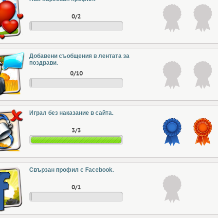
0/2
Добавени съобщения в лентата за
поздрави.
0/10
Играл без наказание в сайта.
3/3
Свързан профил с Facebook.
0/1