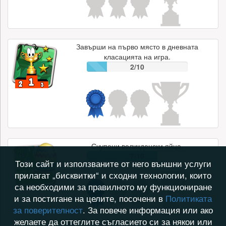
Завърши на първо място в дневната
класацията на игра.
2/10
Счупени великденски яйца.
7/10
Този сайт и използваните от него външни услуги
прилагат „бисквитки“ и сходни технологии, които
са необходими за правилното му функциониране
и за постигане на целите, посочени в
Политиката
за поверителност
. За повече информация или ако
желаете да оттеглите съгласието си за някои или