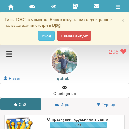
Приятели
Хронология на игри
×
Ти си ГОСТ в момента. Влез в акаунта си за да играеш и
ползваш всички екстри в Djagi.
Активност
Вход
Нямам акаунт
Постижения
205
Подаръците на qstreb_
Картичките на qstreb_
Блокирай qstreb_
Назад
qstreb_
Съобщение
Сайт
Игра
Турнир
Отпразнувай годишнина в сайта.
3/3