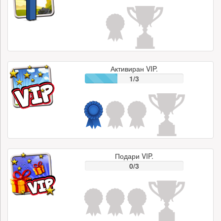
Активиран VIP.
1/3
Подари VIP.
0/3