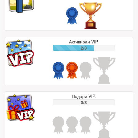
Активиран VIP.
2/3
Подари VIP.
0/3