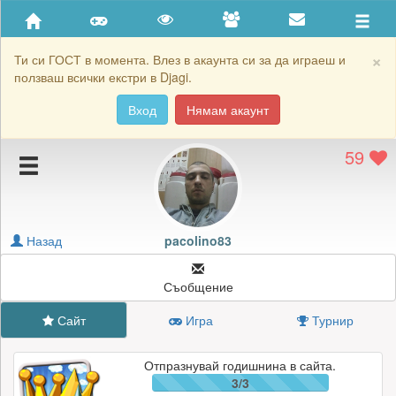
Приятели
Хронология на игри
×
Ти си ГОСТ в момента. Влез в акаунта си за да играеш и
ползваш всички екстри в Djagi.
Активност
Вход
Нямам акаунт
Постижения
59
Подаръците на pacolino83
Картичките на pacolino83
Блокирай pacolino83
Назад
pacolino83
Съобщение
Сайт
Игра
Турнир
Отпразнувай годишнина в сайта.
3/3