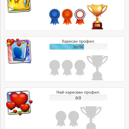
Харесан профил.
30/50
Най-харесван профил.
0/2