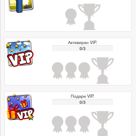
Активиран VIP.
0/3
Подари VIP.
0/3