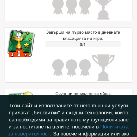
Завърши на първо място в дневната
класацията на игра.
0/1
Счупени великденски яйца.
0/5
Този сайт и използваните от него външни услуги
прилагат „бисквитки“ и сходни технологии, които
са необходими за правилното му функциониране
и за постигане на целите, посочени в
Политиката
за поверителност
. За повече информация или ако