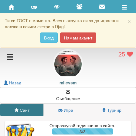
Приятели
Хронология на игри
×
Ти си ГОСТ в момента. Влез в акаунта си за да играеш и
ползваш всички екстри в Djagi.
Активност
Вход
Нямам акаунт
Постижения
25
Подаръците на milevsm
Картичките на milevsm
Блокирай milevsm
Назад
milevsm
Съобщение
Сайт
Игра
Турнир
Отпразнувай годишнина в сайта.
3/3