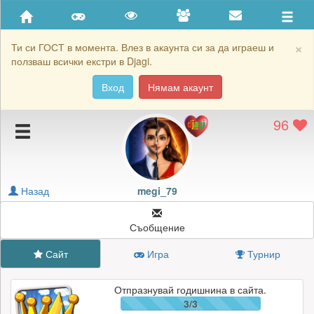
Приятели
Хронология на игри
×
Ти си ГОСТ в момента. Влез в акаунта си за да играеш и
ползваш всички екстри в Djagi.
Активност
Вход
Нямам акаунт
Постижения
96
Подаръците на megi_79
Картичките на megi_79
Блокирай megi_79
Назад
megi_79
Съобщение
Сайт
Игра
Турнир
Отпразнувай годишнина в сайта.
3/3