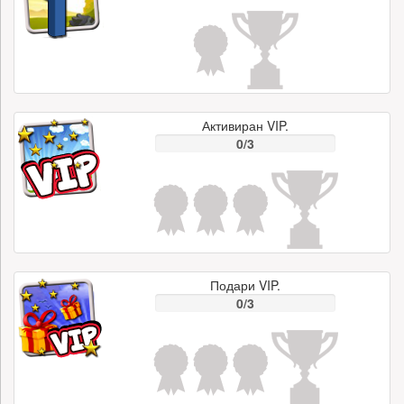
Активиран VIP.
0/3
Подари VIP.
0/3