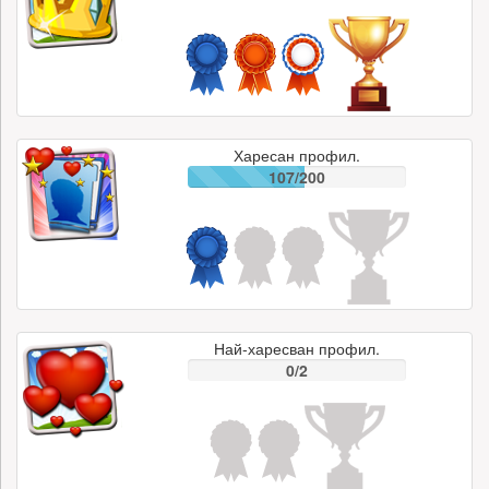
Харесан профил.
107/200
Най-харесван профил.
0/2