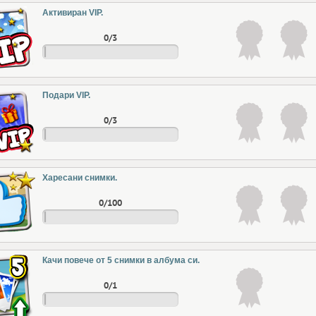
Активиран VIP.
0/3
Подари VIP.
0/3
Харесани снимки.
0/100
Качи повече от 5 снимки в албума си.
0/1