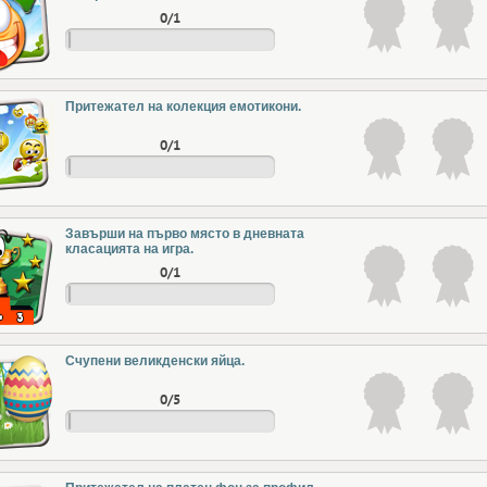
0/1
Притежател на колекция емотикони.
0/1
Завърши на първо място в дневната
класацията на игра.
0/1
Счупени великденски яйца.
0/5