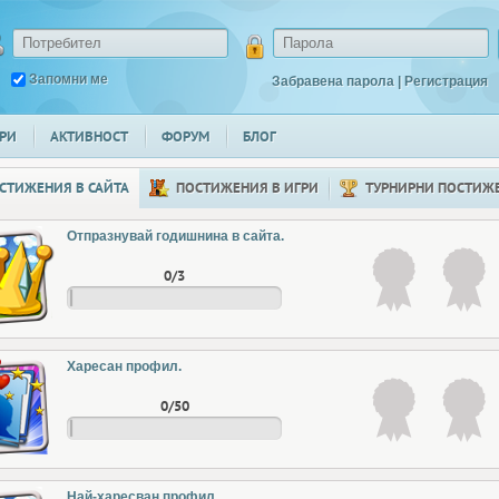
Запомни ме
Забравена парола
|
Регистрация
РИ
АКТИВНОСТ
ФОРУМ
БЛОГ
СТИЖЕНИЯ В САЙТА
ПОСТИЖЕНИЯ В ИГРИ
ТУРНИРНИ ПОСТИЖ
Отпразнувай годишнина в сайта.
0/3
Харесан профил.
0/50
Най-харесван профил.