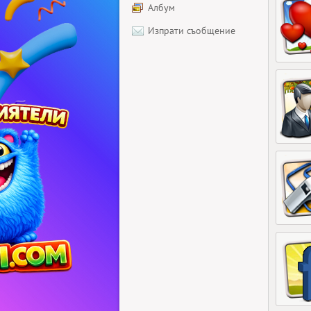
Албум
Изпрати съобщение