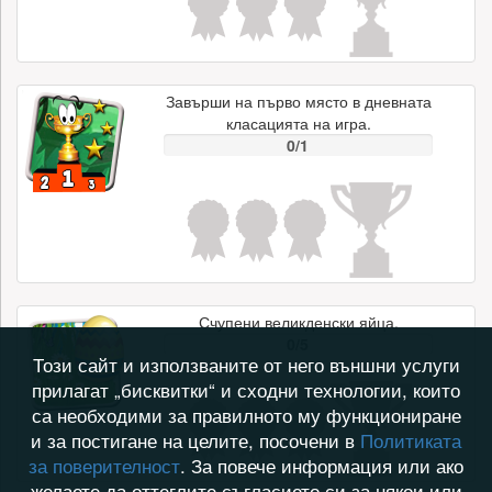
Завърши на първо място в дневната
класацията на игра.
0/1
Счупени великденски яйца.
0/5
Този сайт и използваните от него външни услуги
прилагат „бисквитки“ и сходни технологии, които
са необходими за правилното му функциониране
и за постигане на целите, посочени в
Политиката
за поверителност
. За повече информация или ако
желаете да оттеглите съгласието си за някои или