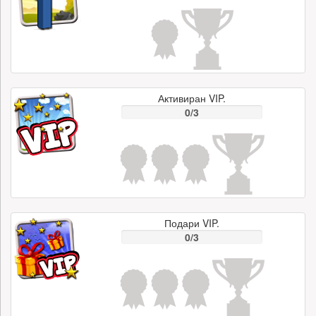
Активиран VIP.
0/3
Подари VIP.
0/3