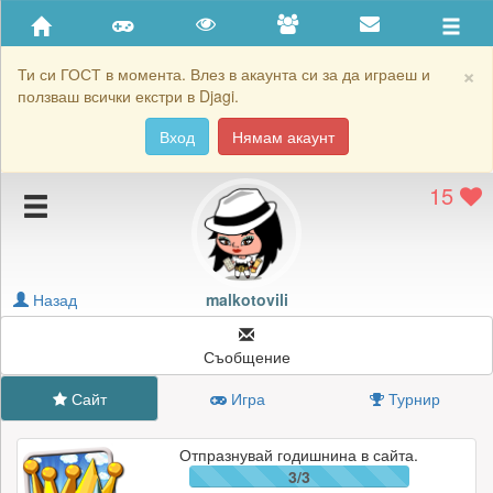
Приятели
Хронология на игри
×
Ти си ГОСТ в момента. Влез в акаунта си за да играеш и
ползваш всички екстри в Djagi.
Активност
Вход
Нямам акаунт
Постижения
15
Подаръците на malkotovili
Картичките на malkotovili
Блокирай malkotovili
Назад
malkotovili
Съобщение
Сайт
Игра
Турнир
Отпразнувай годишнина в сайта.
3/3