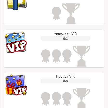
Активиран VIP.
0/3
Подари VIP.
0/3