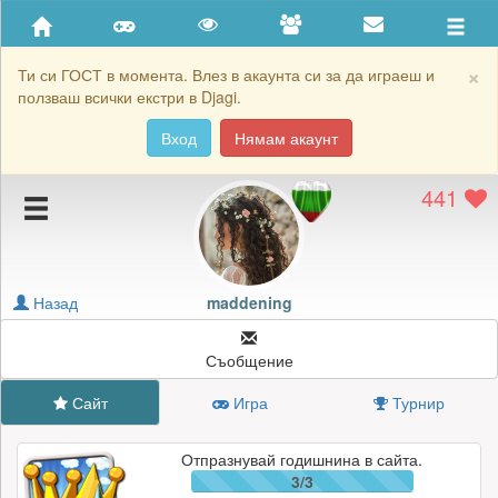
Приятели
Хронология на игри
×
Ти си ГОСТ в момента. Влез в акаунта си за да играеш и
ползваш всички екстри в Djagi.
Активност
Вход
Нямам акаунт
Постижения
441
Подаръците на maddening
Картичките на maddening
Блокирай maddening
Назад
maddening
Съобщение
Сайт
Игра
Турнир
Отпразнувай годишнина в сайта.
3/3