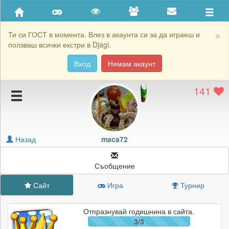
Приятели
Хронология на игри
×
Ти си ГОСТ в момента. Влез в акаунта си за да играеш и
ползваш всички екстри в Djagi.
Активност
Вход
Нямам акаунт
Постижения
141
Подаръците на maca72
Картичките на maca72
Блокирай maca72
Назад
maca72
Съобщение
Сайт
Игра
Турнир
Отпразнувай годишнина в сайта.
3/3