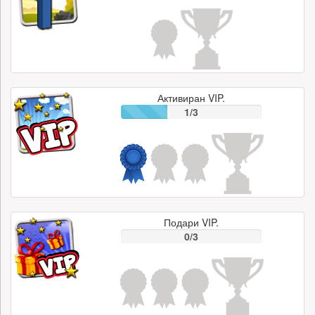
Активиран VIP.
1/3
Подари VIP.
0/3