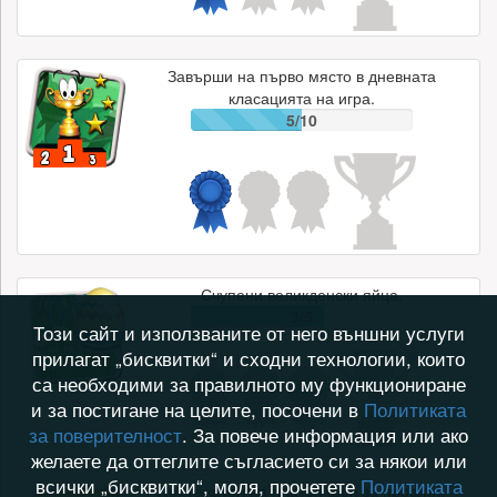
Завърши на първо място в дневната
класацията на игра.
5/10
Счупени великденски яйца.
3/5
Този сайт и използваните от него външни услуги
прилагат „бисквитки“ и сходни технологии, които
са необходими за правилното му функциониране
и за постигане на целите, посочени в
Политиката
за поверителност
. За повече информация или ако
желаете да оттеглите съгласието си за някои или
всички „бисквитки“, моля, прочетете
Политиката
Притежател на платен фон за профил.