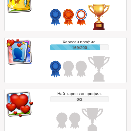
Харесан профил.
169/200
Най-харесван профил.
0/2