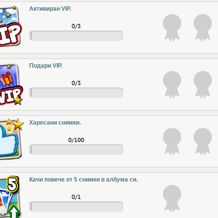
Активиран VIP.
0/3
Подари VIP.
0/3
Харесани снимки.
0/100
Качи повече от 5 снимки в албума си.
0/1