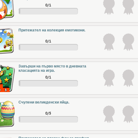
0/1
Притежател на колекция емотикони.
0/1
Завърши на първо място в дневната
класацията на игра.
0/1
Счупени великденски яйца.
0/5