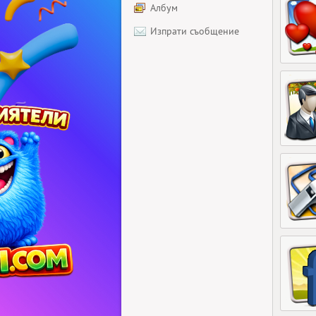
Албум
Изпрати съобщение