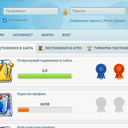
Запомни ме
Забравена парола
|
Регистрация
РИ
АКТИВНОСТ
ФОРУМ
БЛОГ
СТИЖЕНИЯ В САЙТА
ПОСТИЖЕНИЯ В ИГРИ
ТУРНИРНИ ПОСТИЖ
Отпразнувай годишнина в сайта.
3/3
Харесан профил.
10/50
Най-харесван профил.