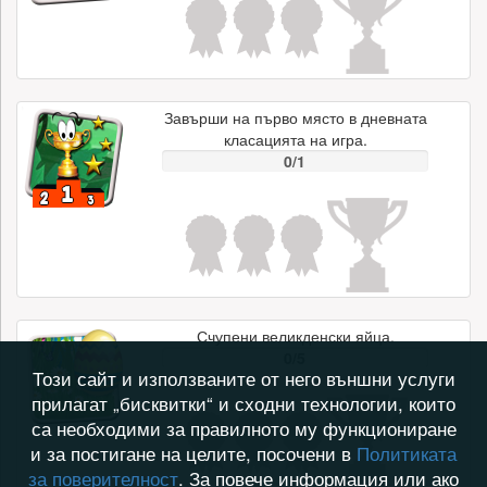
Завърши на първо място в дневната
класацията на игра.
0/1
Счупени великденски яйца.
0/5
Този сайт и използваните от него външни услуги
прилагат „бисквитки“ и сходни технологии, които
са необходими за правилното му функциониране
и за постигане на целите, посочени в
Политиката
за поверителност
. За повече информация или ако